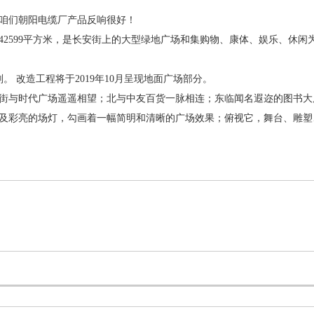
咱们朝阳电缆厂产品反响很好！
2599平方米，是长安街上的大型绿地广场和集购物、康体、娱乐、休闲
。 改造工程将于2019年10月呈现地面广场部分。
街与时代广场遥遥相望；北与中友百货一脉相连；东临闻名遐迩的图书大厦
及彩亮的场灯，勾画着一幅简明和清晰的广场效果；俯视它，舞台、雕塑