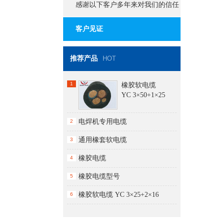
感谢以下客户多年来对我们的信任
与支持
客户见证
推荐产品
HOT
1
橡胶软电缆
YC 3×50+1×25
电焊机专用电缆
2
通用橡套软电缆
3
橡胶电缆
4
橡胶电缆型号
5
橡胶软电缆 YC 3×25+2×16
6