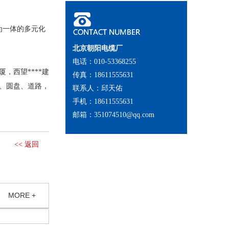
为一体的多元化
北京朝阳电缆厂
电话：010-53368255
，西望****建
传真：18611555631
、圆盘、道路，
联系人：邱天佑
手机：18611555631
邮箱：351074510@qq.com
<< 返回
MORE +