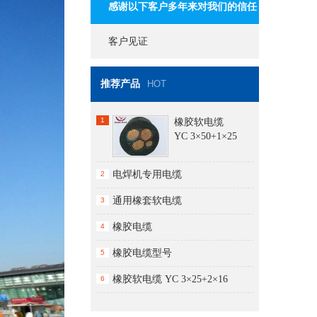
感谢以下客户多年来对我们的信任
与支持
客户见证
推荐产品
HOT
1
橡胶软电缆
YC 3×50+1×25
电焊机专用电缆
2
通用橡套软电缆
3
橡胶电缆
4
橡胶电缆型号
5
橡胶软电缆 YC 3×25+2×16
6